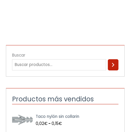
Buscar
Productos más vendidos
R
Taco nylón sin collarin
a
n
0,02
€
-
0,15
€
g