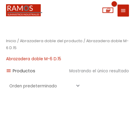
Ir
MEN
al
PRIN
contenido
Inicio
/ Abrazadera doble del producto / Abrazadera doble M-
6 D.15
Abrazadera doble M-6 D.15
Productos
Mostrando el único resultado
Rango
de
precios:
desde
0,20€
hasta