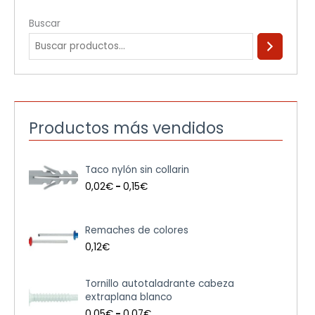
Buscar
Productos más vendidos
R
Taco nylón sin collarin
a
n
0,02
€
-
0,15
€
g
o
d
Remaches de colores
e
0,12
€
p
r
e
R
Tornillo autotaladrante cabeza
c
a
extraplana blanco
i
n
0,05
€
-
0,07
€