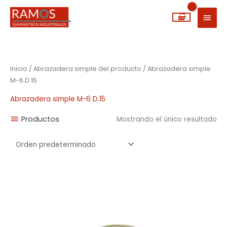
Ir
MEN
al
PRIN
contenido
Inicio
/ Abrazadera simple del producto / Abrazadera simple
M-6 D.15
Abrazadera simple M-6 D.15
Productos
Mostrando el único resultado
Rango
de
precios:
desde
0,12€
hasta