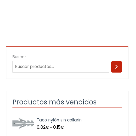
Buscar
Productos más vendidos
R
Taco nylón sin collarin
a
n
0,02
€
-
0,15
€
g