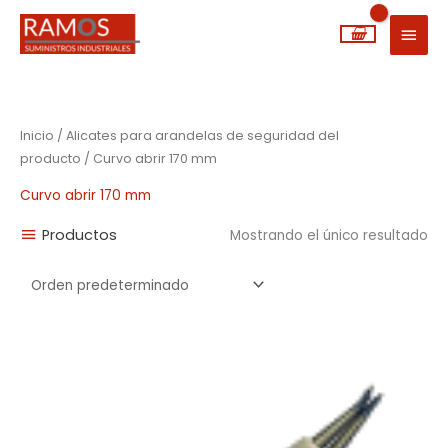
Ir
MEN
al
PRIN
contenido
Inicio
/ Alicates para arandelas de seguridad del
producto / Curvo abrir 170 mm
Curvo abrir 170 mm
Productos
Mostrando el único resultado
Rango
de
precios:
desde
6,63€
hasta