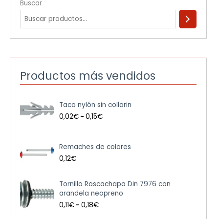
Buscar
Productos más vendidos
R
Taco nylón sin collarin
a
n
0,02
€
-
0,15
€
g
o
d
Remaches de colores
e
0,12
€
p
r
e
R
Tornillo Roscachapa Din 7976 con
c
a
arandela neopreno
i
n
0,11
€
-
0,18
€
o
g
s
o