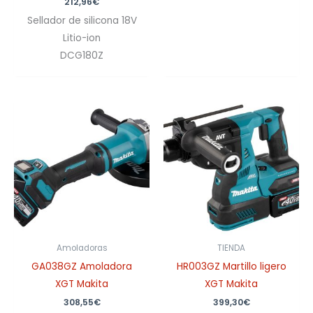
212,96
€
Sellador de silicona 18V
Litio-ion
DCG180Z
Amoladoras
TIENDA
GA038GZ Amoladora
HR003GZ Martillo ligero
XGT Makita
XGT Makita
308,55
€
399,30
€