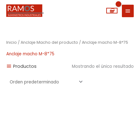
Ir
MEN
al
PRIN
contenido
Inicio
/ Anclaje Macho del producto / Anclaje macho M-8*75
Anclaje macho M-8*75
Productos
Mostrando el único resultado
Rango
de
precios:
desde
0,22€
hasta
4,25€