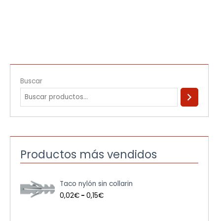
Buscar
Productos más vendidos
R
Taco nylón sin collarin
a
n
0,02
€
-
0,15
€
g
o