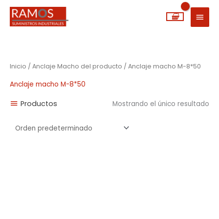
Ir
MEN
al
PRIN
contenido
Inicio
/ Anclaje Macho del producto / Anclaje macho M-8*50
Anclaje macho M-8*50
Productos
Mostrando el único resultado
Rango
de
precios:
desde
0,22€
hasta
4,25€