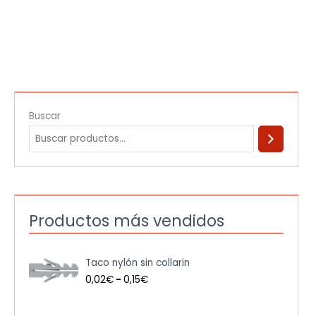
Buscar
Productos más vendidos
R
Taco nylón sin collarin
a
n
0,02
€
-
0,15
€
g
o