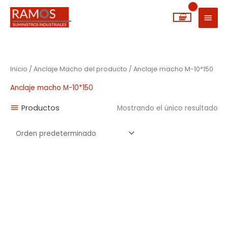
Ir
MEN
al
PRIN
contenido
Inicio
/ Anclaje Macho del producto / Anclaje macho M-10*150
Anclaje macho M-10*150
Productos
Mostrando el único resultado
Rango
de
precios:
desde
0,22€
hasta
4,25€