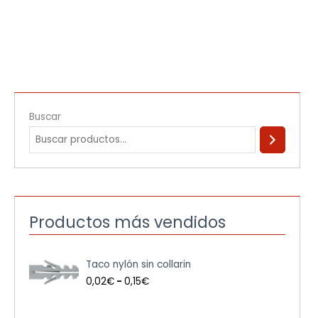
Buscar
Productos más vendidos
R
Taco nylón sin collarin
a
n
0,02
€
-
0,15
€
g
o