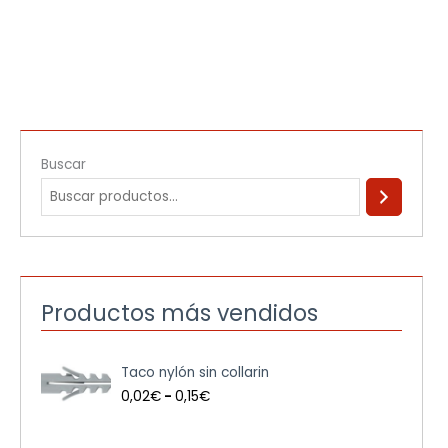
Buscar
Productos más vendidos
R
Taco nylón sin collarin
a
n
0,02
€
-
0,15
€
g
o