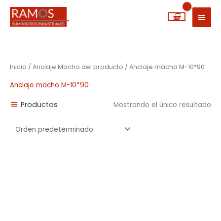
Ir
MEN
al
PRIN
contenido
Inicio
/ Anclaje Macho del producto / Anclaje macho M-10*90
Anclaje macho M-10*90
Productos
Mostrando el único resultado
Rango
de
precios:
desde
0,22€
hasta
4,25€