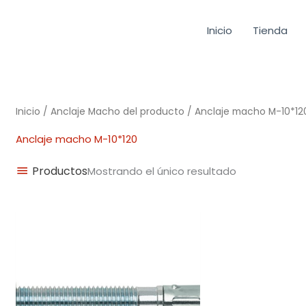
Inicio
Tienda
Inicio
/ Anclaje Macho del producto / Anclaje macho M-10*12
Anclaje macho M-10*120
Productos
Mostrando el único resultado
Rango
de
precios:
desde
0,22€
hasta
4,25€