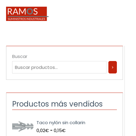
Ir
al
contenido
Buscar
Productos más vendidos
R
Taco nylón sin collarin
a
0,02
€
-
0,15
€
n