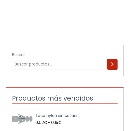
Buscar
Productos más vendidos
R
Taco nylón sin collarin
a
n
0,02
€
-
0,15
€
g