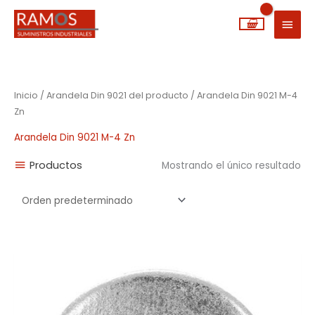
Ir
MEN
al
PRIN
contenido
Inicio
/ Arandela Din 9021 del producto / Arandela Din 9021 M-4
Zn
Arandela Din 9021 M-4 Zn
Productos
Mostrando el único resultado
Rango
de
precios:
desde
0,01€
hasta