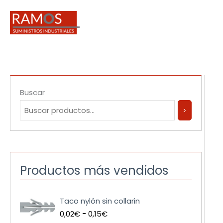
Ir
al
contenido
Buscar
Productos más vendidos
R
Taco nylón sin collarin
a
0,02
€
-
0,15
€
n