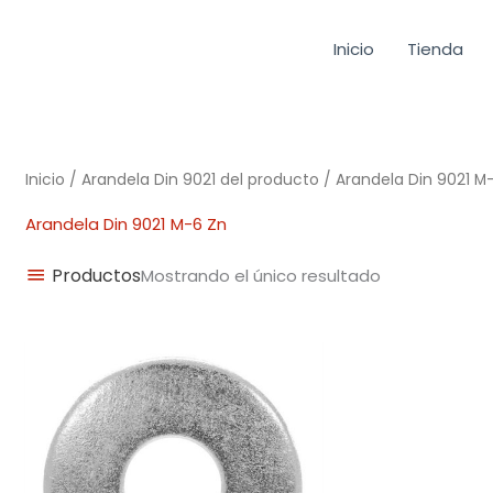
Inicio
Tienda
Inicio
/ Arandela Din 9021 del producto / Arandela Din 9021 M
Arandela Din 9021 M-6 Zn
Productos
Mostrando el único resultado
Rango
de
precios:
desde
0,01€
hasta
0,52€