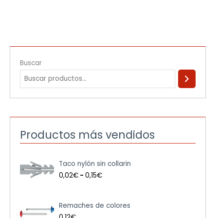
Buscar
Productos más vendidos
R
Taco nylón sin collarin
a
n
0,02
€
-
0,15
€
g
o
d
Remaches de colores
e
0,12
€