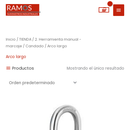
Ir
MEN
al
PRIN
contenido
Inicio
/
TIENDA
/
2. Herramienta manual -
marcaje
/
Candado
/ Arco largo
Arco largo
Productos
Mostrando el único resultado
Rango
de
precios:
desde
5,78€
hasta