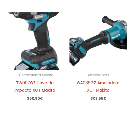
1. Herramienta Makita
Amoladoras
TW007GZ Llave de
GA038GZ Amoladora
impacto XGT Makita
XGT Makita
350,90
€
308,55
€