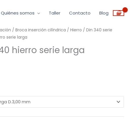
Quiénes somos
Taller
Contacto
Blog
ración
ango
/
Broca inserción cilíndrica
/
Hierro
/
Din 340 serie
ro serie larga
e
40 hierro serie larga
recios:
esde
,03€
asta
,59€