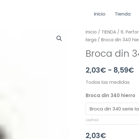
Inicio
Tienda
Broca
Inicio
/
TIENDA
/
6. Perfo
R
larga
/ Broca din 340 hier
din
d
340
Broca din 3
hierro
p
serie
2,03
€
-
8,59
€
d
larga
Todas las medidas
cantidad
2
Broca din 340 hierro
h
8
LIMPIAR
2,03
€