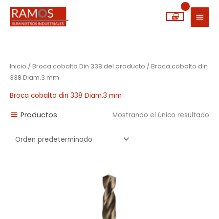
Ir
MEN
al
PRIN
contenido
Inicio
/ Broca cobalto Din 338 del producto / Broca cobalto din
338 Diam.3 mm
Broca cobalto din 338 Diam.3 mm
Productos
Mostrando el único resultado
Rango
de
precios:
desde
1,73€
hasta