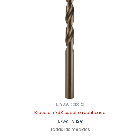
9,12€
Din 338 cobalto
Broca din 338 cobalto rectificada
1,73
€
-
9,12
€
Todas las medidas