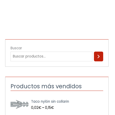
Buscar
Productos más vendidos
R
Taco nylón sin collarin
a
n
0,02
€
-
0,15
€
g