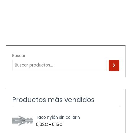
Buscar
Productos más vendidos
R
Taco nylón sin collarin
a
n
0,02
€
-
0,15
€
g