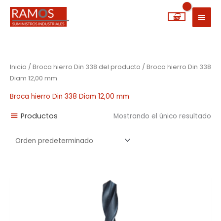
Ir
MEN
al
PRIN
contenido
Inicio
/ Broca hierro Din 338 del producto / Broca hierro Din 338
Diam 12,00 mm
Broca hierro Din 338 Diam 12,00 mm
Productos
Mostrando el único resultado
Rango
de
precios:
desde
0,92€
hasta