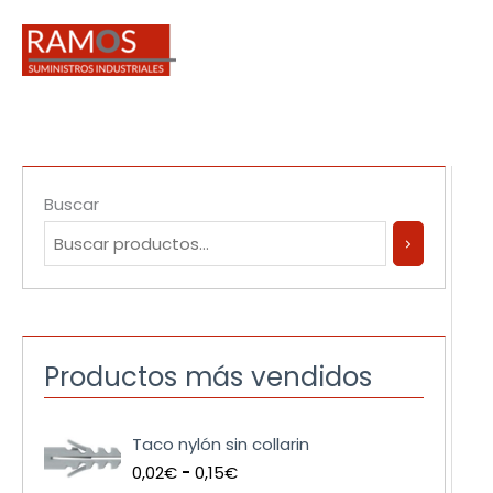
Ir
al
contenido
Buscar
Productos más vendidos
R
Taco nylón sin collarin
a
0,02
€
-
0,15
€
n