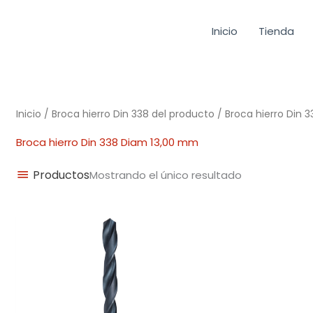
Inicio
Tienda
Inicio
/ Broca hierro Din 338 del producto / Broca hierro Din 
Broca hierro Din 338 Diam 13,00 mm
Productos
Mostrando el único resultado
Rango
de
precios:
desde
0,92€
hasta
14,62€