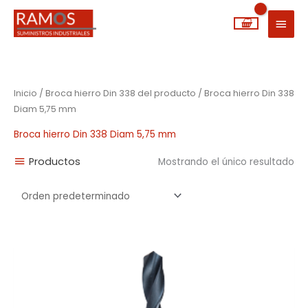
Ir
MEN
al
PRIN
contenido
Inicio
/ Broca hierro Din 338 del producto / Broca hierro Din 338
Diam 5,75 mm
Broca hierro Din 338 Diam 5,75 mm
Productos
Mostrando el único resultado
Rango
de
precios:
desde
0,92€
hasta