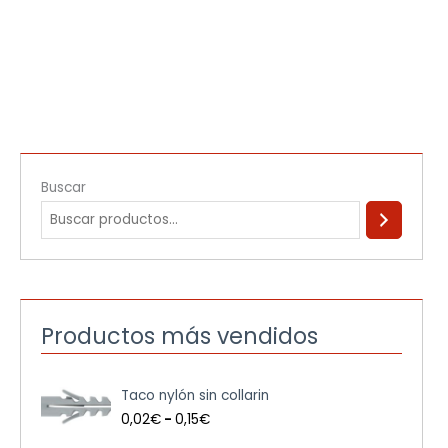
Buscar
Productos más vendidos
R
Taco nylón sin collarin
a
n
0,02
€
-
0,15
€
g