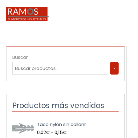
Ir
al
contenido
Buscar
Productos más vendidos
R
Taco nylón sin collarin
a
0,02
€
-
0,15
€
n