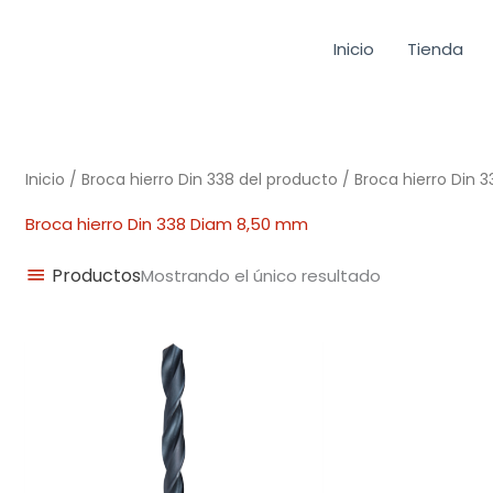
Inicio
Tienda
Inicio
/ Broca hierro Din 338 del producto / Broca hierro Din
Broca hierro Din 338 Diam 8,50 mm
Productos
Mostrando el único resultado
Rango
de
precios:
desde
0,92€
hasta
14,62€