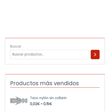
Buscar
Productos más vendidos
R
Taco nylón sin collarin
a
n
0,02
€
-
0,15
€
g