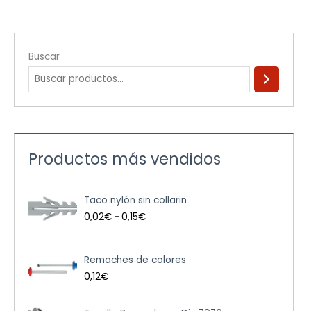
Buscar
Productos más vendidos
R
Taco nylón sin collarin
a
n
0,02
€
-
0,15
€
g
o
d
Remaches de colores
e
0,12
€
p
r
e
R