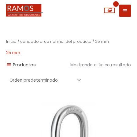
Ir
MEN
al
PRIN
contenido
Inicio
/ candado arco normal del producto / 25 mm
25 mm
Productos
Mostrando el único resultado
Rango
de
precios:
desde
2,74€
hasta
18,55€