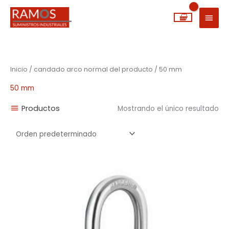
Ir
MEN
al
PRIN
contenido
Inicio
/ candado arco normal del producto / 50 mm
50 mm
Productos
Mostrando el único resultado
Rango
de
precios:
desde
2,74€
hasta
18,55€