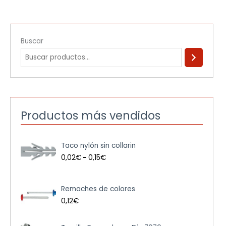
Buscar
Productos más vendidos
R
Taco nylón sin collarin
a
n
0,02
€
-
0,15
€
g
o
d
Remaches de colores
e
0,12
€
p
r
e
R