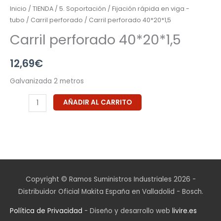
Inicio
/
TIENDA
/
5. Soportación
/
Fijación rápida en viga -
tubo
/
Carril perforado
/ Carril perforado 40*20*1,5
Carril perforado 40*20*1,5
12,69
€
Galvanizada 2 metros
AÑADIR AL CARRITO
Copyright © Ramos Suministros Industriales 2026 -
Distribuidor Oficial Makita España en Valladolid - Bosch.
Política de Privacidad
- Diseño y desarrollo web
livire.es