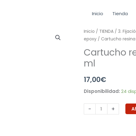
Inicio
Tienda
Cartucho
Inicio
/
TIENDA
/
3. Fijaci
epoxy
/ Cartucho resina
resina
epoxy
Cartucho re
con
ml
estireno
410
17,00
€
ml
cantidad
Disponibilidad:
24 dis
-
+
A