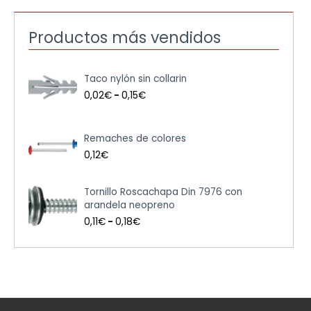
Productos más vendidos
R
Taco nylón sin collarin
a
n
0,02
€
-
0,15
€
g
o
d
Remaches de colores
e
0,12
€
p
r
e
R
Tornillo Roscachapa Din 7976 con
c
a
arandela neopreno
i
n
0,11
€
-
0,18
€
o
g
s
o
:
d
d
e
e
p
s
r
d
e