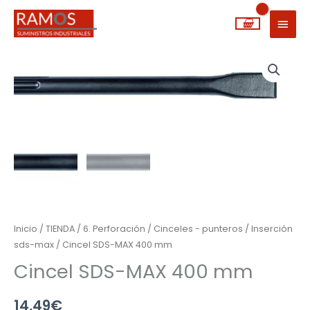
Ir
MEN
al
PRIN
contenido
Cincel
SDS-
MAX
400
mm
cantidad
Inicio
/
TIENDA
/
6. Perforación
/
Cinceles - punteros
/
Inserción
sds-max
/ Cincel SDS-MAX 400 mm
Cincel SDS-MAX 400 mm
14,49
€