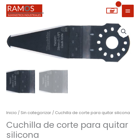
Ir
MEN
al
PRIN
contenido
Cuchilla
de
corte
para
quitar
silicona
cantidad
Inicio
/
Sin categorizar
/ Cuchilla de corte para quitar silicona
Cuchilla de corte para quitar
silicona