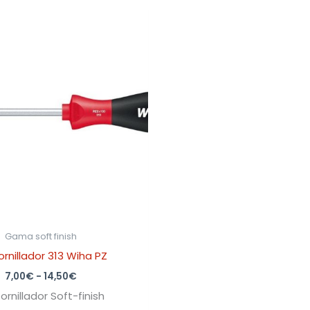
Rango
de
precios:
desde
7,00€
hasta
14,50€
Gama soft finish
rnillador 313 Wiha PZ
7,00
€
-
14,50
€
ornillador Soft-finish