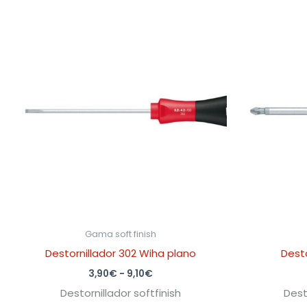
Rango
de
precios:
desde
3,90€
hasta
9,10€
Gama soft finish
Destornillador 302 Wiha plano
Desto
3,90
€
-
9,10
€
Destornillador softfinish
Dest