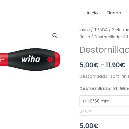
Inicio
Tienda
Destornillador
Inicio
/
TIENDA
/
2. Herr
finish
/ Destornillador 31
311
Wiha
Destornilla
PH
p
cantidad
5,00
€
-
11,90
€
Destornillador soft-fini
5
Destornillador 311 Wi
h
1
LIMPIAR
5,00
€