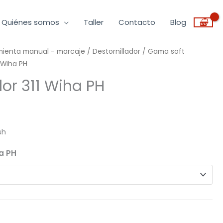
Quiénes somos
Taller
Contacto
Blog
amienta manual - marcaje
Rango
/
Destornillador
/
Gama soft
1 Wiha PH
de
dor 311 Wiha PH
recios:
desde
sh
,00€
ha PH
asta
1,90€