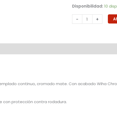
Disponibilidad:
10 dis
-
+
A
 templado continuo, cromado mate. Con acabado Wiha Chrom
 con protección contra rodadura.