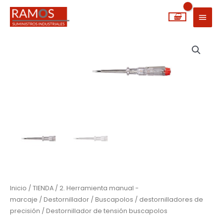
Ir
MEN
al
PRIN
contenido
Destornillador
de
tensión
buscapolos
cantidad
Inicio
/
TIENDA
/
2. Herramienta manual -
marcaje
/
Destornillador
/
Buscapolos / destornilladores de
precisión
/ Destornillador de tensión buscapolos