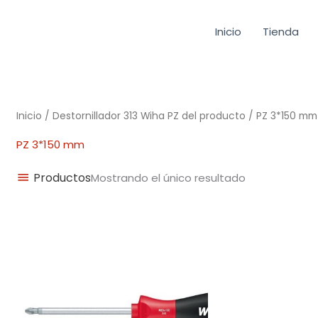
Inicio
Tienda
Inicio
/ Destornillador 313 Wiha PZ del producto / PZ 3*150 mm
PZ 3*150 mm
Productos
Mostrando el único resultado
Rango
de
precios:
desde
7,00€
hasta
14,50€