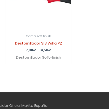
Gama soft finish
Destornillador 313 Wiha PZ
7,00
€
-
14,50
€
Destornillador Soft-finish
uidor Oficial Makita España