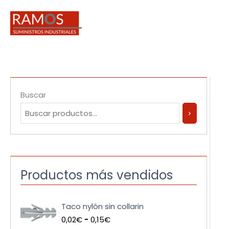
Ir
al
contenido
Buscar
Productos más vendidos
R
Taco nylón sin collarin
a
0,02
€
-
0,15
€
n