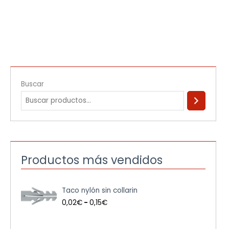
Buscar
Productos más vendidos
R
Taco nylón sin collarin
a
n
0,02
€
-
0,15
€
g
o