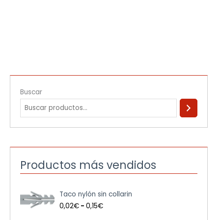
Buscar
Productos más vendidos
R
Taco nylón sin collarin
a
n
0,02
€
-
0,15
€
g