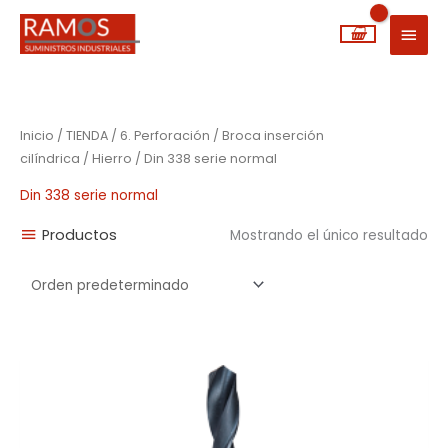
Ir
MEN
al
PRIN
contenido
Inicio
/
TIENDA
/
6. Perforación
/
Broca inserción
cilíndrica
/
Hierro
/ Din 338 serie normal
Din 338 serie normal
Productos
Mostrando el único resultado
Rango
de
precios:
desde
0,92€
hasta