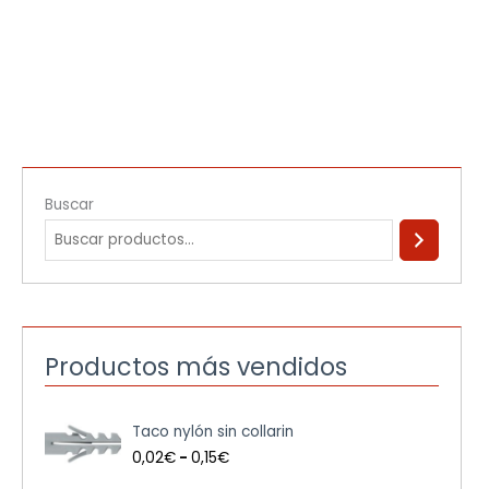
Buscar
Productos más vendidos
R
Taco nylón sin collarin
a
n
0,02
€
-
0,15
€
g