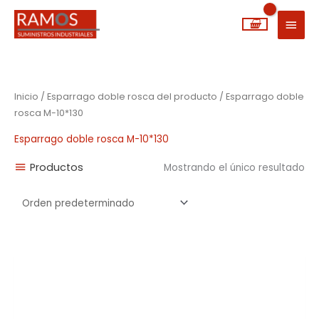
Ir
MEN
al
PRIN
contenido
Inicio
/ Esparrago doble rosca del producto / Esparrago doble
rosca M-10*130
Esparrago doble rosca M-10*130
Productos
Mostrando el único resultado
Rango
de
precios:
desde
0,14€
hasta