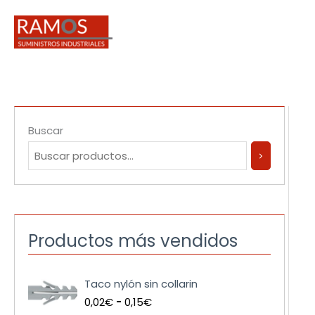
Ir
al
contenido
Buscar
Productos más vendidos
R
Taco nylón sin collarin
a
0,02
€
-
0,15
€
n