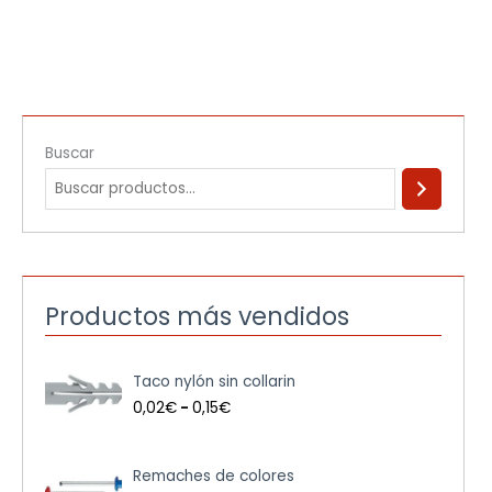
Buscar
Productos más vendidos
R
Taco nylón sin collarin
a
n
0,02
€
-
0,15
€
g
o
d
Remaches de colores
e