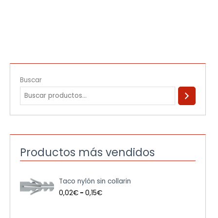
Buscar
Productos más vendidos
R
Taco nylón sin collarin
a
n
0,02
€
-
0,15
€
g
o