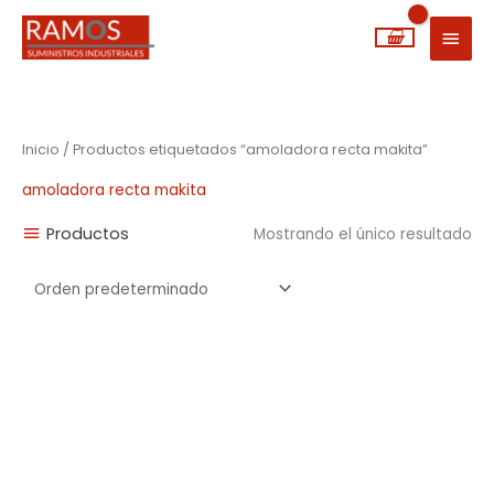
Ir
MEN
al
PRIN
contenido
Inicio
/ Productos etiquetados “amoladora recta makita”
amoladora recta makita
Productos
Mostrando el único resultado