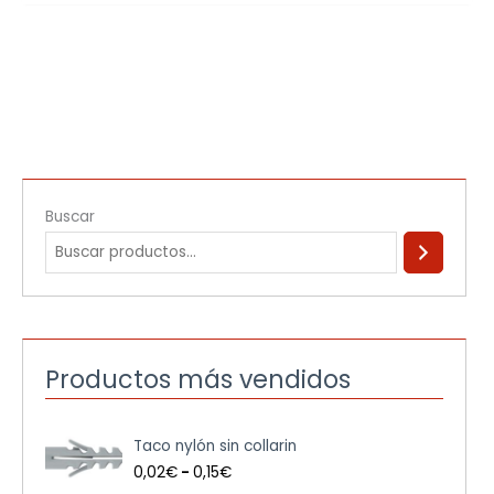
Buscar
Productos más vendidos
R
Taco nylón sin collarin
a
n
0,02
€
-
0,15
€
g