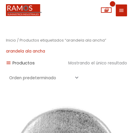
Ir
MEN
al
PRIN
contenido
Inicio
/ Productos etiquetados “arandela ala ancha”
arandela ala ancha
Productos
Mostrando el único resultado
Rango
de
precios:
desde
0,01€
hasta
0,52€