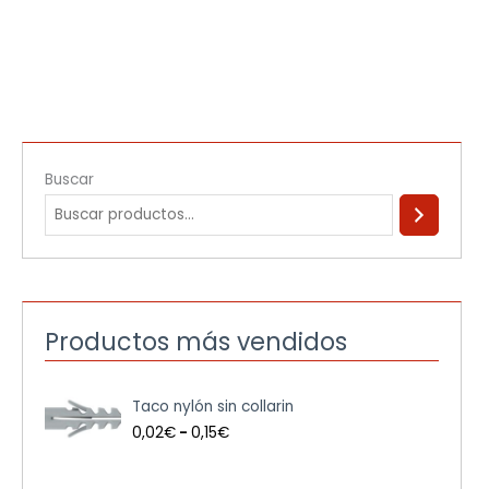
Buscar
Productos más vendidos
R
Taco nylón sin collarin
a
n
0,02
€
-
0,15
€
g
o