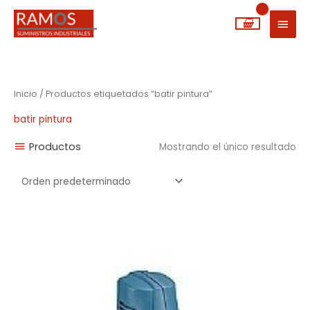
Ir
MEN
al
PRIN
contenido
Inicio
/ Productos etiquetados “batir pintura”
batir pintura
Productos
Mostrando el único resultado