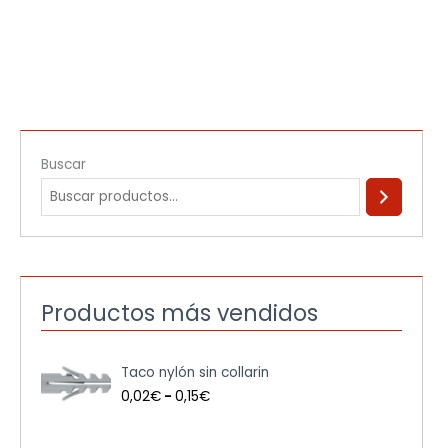
Buscar
Productos más vendidos
R
Taco nylón sin collarin
a
n
0,02
€
-
0,15
€
g
o