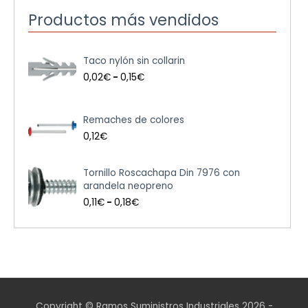
Productos más vendidos
R
Taco nylón sin collarin
a
n
0,02
€
-
0,15
€
g
o
d
Remaches de colores
e
0,12
€
p
r
e
R
Tornillo Roscachapa Din 7976 con
c
a
arandela neopreno
i
n
0,11
€
-
0,18
€
o
g
s
o
:
d
d
e
e
p
s
r
d
e
e
c
Copyright © Ramos Suministros Industriales 2026 -