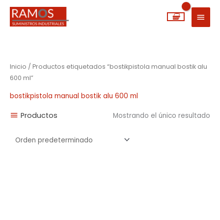
Ir
MEN
al
PRIN
contenido
Inicio
/ Productos etiquetados “bostikpistola manual bostik alu
600 ml”
bostikpistola manual bostik alu 600 ml
Productos
Mostrando el único resultado