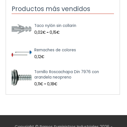
Productos más vendidos
R
Taco nylón sin collarin
a
n
0,02
€
-
0,15
€
g
o
d
Remaches de colores
e
0,12
€
p
r
e
R
Tornillo Roscachapa Din 7976 con
c
a
arandela neopreno
i
n
0,11
€
-
0,18
€
o
g
s
o
:
d
d
e
e
p
s
r
d
e
e
c
Copyright © Ramos Suministros Industriales 2026 -