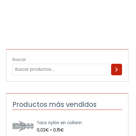
Buscar
Productos más vendidos
R
Taco nylón sin collarin
a
n
0,02
€
-
0,15
€
g