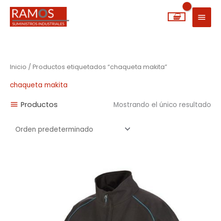
Ir
MEN
al
PRIN
contenido
Inicio
/ Productos etiquetados “chaqueta makita”
chaqueta makita
Productos
Mostrando el único resultado