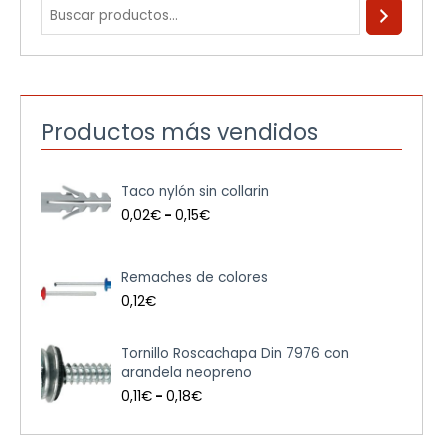
Productos más vendidos
R
Taco nylón sin collarin
a
n
0,02
€
-
0,15
€
g
o
d
Remaches de colores
e
0,12
€
p
r
e
R
Tornillo Roscachapa Din 7976 con
c
a
arandela neopreno
i
n
0,11
€
-
0,18
€
o
g
s
o
:
d