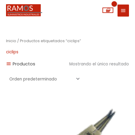
Ir
MEN
al
PRIN
contenido
Inicio
/ Productos etiquetados “ciclips”
ciclips
Productos
Mostrando el único resultado
Rango
de
precios:
desde
6,63€
hasta
6,67€