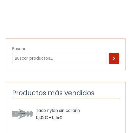
Buscar
Productos más vendidos
R
Taco nylón sin collarin
a
n
0,02
€
-
0,15
€
g
o