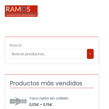
Ir
al
contenido
Buscar
Productos más vendidos
R
Taco nylón sin collarin
a
0,02
€
-
0,15
€
n