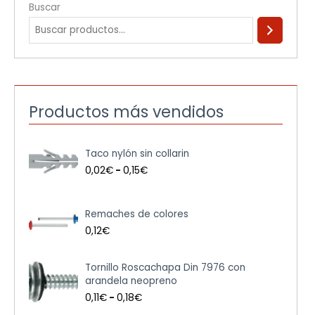
Buscar
Productos más vendidos
R
Taco nylón sin collarin
a
n
0,02
€
-
0,15
€
g
o
d
Remaches de colores
e
0,12
€
p
r
e
R
Tornillo Roscachapa Din 7976 con
c
a
arandela neopreno
i
n
0,11
€
-
0,18
€
o
g