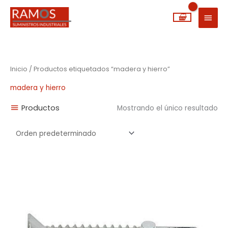
Ir
MEN
al
PRIN
contenido
Inicio
/ Productos etiquetados “madera y hierro”
madera y hierro
Productos
Mostrando el único resultado
Rango
de
precios:
desde
0,04€
hasta
0,10€