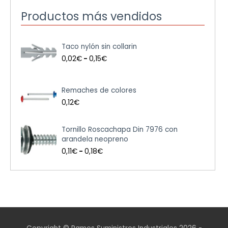
Productos más vendidos
R
Taco nylón sin collarin
a
n
0,02
€
-
0,15
€
g
o
d
Remaches de colores
e
0,12
€
p
r
e
R
Tornillo Roscachapa Din 7976 con
c
a
arandela neopreno
i
n
0,11
€
-
0,18
€
o
g
s
o
:
d
d
e
e
p
s
r
d
e
e
c