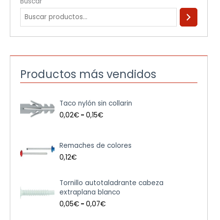
Buscar
Productos más vendidos
R
Taco nylón sin collarin
a
n
0,02
€
-
0,15
€
g
o
d
Remaches de colores
e
0,12
€
p
r
e
R
Tornillo autotaladrante cabeza
c
a
extraplana blanco
i
n
0,05
€
-
0,07
€
o
g
s
o