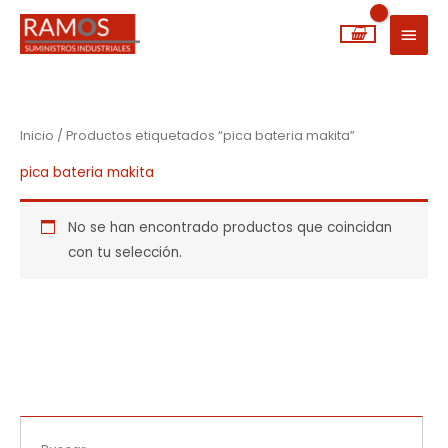
Ir
MEN
al
PRIN
contenido
Inicio
/ Productos etiquetados “pica bateria makita”
pica bateria makita
No se han encontrado productos que coincidan
con tu selección.