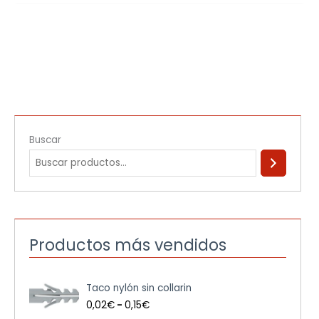
Buscar
Productos más vendidos
R
Taco nylón sin collarin
a
n
0,02
€
-
0,15
€
g