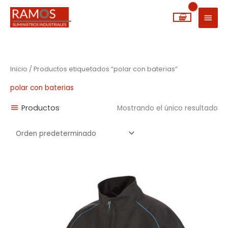
Ir
MEN
al
PRIN
contenido
Inicio
/ Productos etiquetados “polar con baterias”
polar con baterias
Productos
Mostrando el único resultado